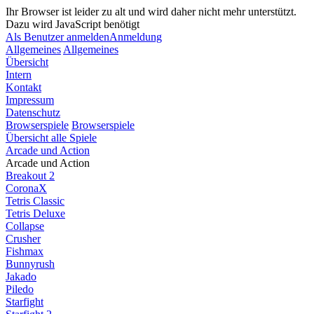
Ihr Browser ist leider zu alt und wird daher nicht mehr unterstützt.
Dazu wird JavaScript benötigt
Als Benutzer anmelden
Anmeldung
Allgemeines
Allgemeines
Übersicht
Intern
Kontakt
Impressum
Datenschutz
Browserspiele
Browserspiele
Übersicht alle Spiele
Arcade und Action
Arcade und Action
Breakout 2
CoronaX
Tetris Classic
Tetris Deluxe
Collapse
Crusher
Fishmax
Bunnyrush
Jakado
Piledo
Starfight