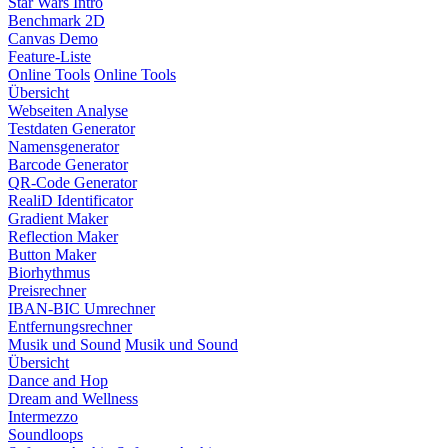
Star Wars Intro
Benchmark 2D
Canvas Demo
Feature-Liste
Online Tools
Online Tools
Übersicht
Webseiten Analyse
Testdaten Generator
Namensgenerator
Barcode Generator
QR-Code Generator
RealiD Identificator
Gradient Maker
Reflection Maker
Button Maker
Biorhythmus
Preisrechner
IBAN-BIC Umrechner
Entfernungsrechner
Musik und Sound
Musik und Sound
Übersicht
Dance and Hop
Dream and Wellness
Intermezzo
Soundloops