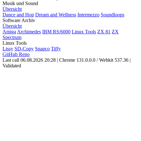
Musik und Sound
Übersicht
Dance and Hop
Dream and Wellness
Intermezzo
Soundloops
Software Archiv
Übersicht
Amiga
Archimedes
IBM RS/6000
Linux Tools
ZX 81
ZX
Spectrum
Linux Tools
Lissy
SD-Copy
Snapco
Tiffy
GitHub Repo
Last call 06.08.2026 20:28
|
Chrome 131.0.0.0 / Webkit 537.36
|
Validated