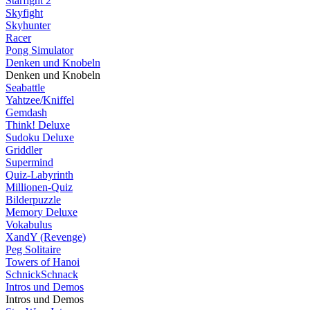
Starfight 2
Skyfight
Skyhunter
Racer
Pong Simulator
Denken und Knobeln
Denken und Knobeln
Seabattle
Yahtzee/Kniffel
Gemdash
Think! Deluxe
Sudoku Deluxe
Griddler
Supermind
Quiz-Labyrinth
Millionen-Quiz
Bilderpuzzle
Memory Deluxe
Vokabulus
XandY (Revenge)
Peg Solitaire
Towers of Hanoi
SchnickSchnack
Intros und Demos
Intros und Demos