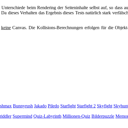
Unterschiede beim Rendering der Seiteninhalte selbst auf, so dass 
dieses Verhalten das Ergebnis dieses Tests natürlich stark verfälsche
d
keine
Canvas. Die Kollisions-Berechnungen erfolgen für die Objek
ishmax
Bunnyrush
Jakado
Piledo
Starfight
Starfight 2
Skyfight
Skyhunt
riddler
Supermind
Quiz-Labyrinth
Millionen-Quiz
Bilderpuzzle
Memor