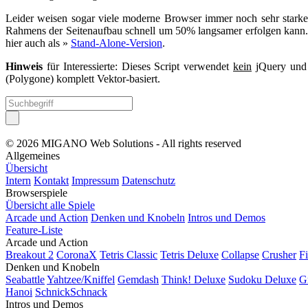
Leider weisen sogar viele moderne Browser immer noch sehr starke 
Rahmens der Seitenaufbau schnell um 50% langsamer erfolgen kann. Da 
hier auch als »
Stand-Alone-Version
.
Hinweis
für Interessierte: Dieses Script verwendet
kein
jQuery un
(Polygone) komplett Vektor-basiert.
© 2026 MIGANO Web Solutions - All rights reserved
Allgemeines
Übersicht
Intern
Kontakt
Impressum
Datenschutz
Browserspiele
Übersicht alle Spiele
Arcade und Action
Denken und Knobeln
Intros und Demos
Feature-Liste
Arcade und Action
Breakout 2
CoronaX
Tetris Classic
Tetris Deluxe
Collapse
Crusher
F
Denken und Knobeln
Seabattle
Yahtzee/Kniffel
Gemdash
Think! Deluxe
Sudoku Deluxe
G
Hanoi
SchnickSchnack
Intros und Demos