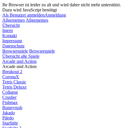
Ihr Browser ist leider zu alt und wird daher nicht mehr unterstützt.
Dazu wird JavaScript benötigt
Als Benutzer anmelden
Anmeldung
Allgemeines
Allgemeines
Übersicht
Intern
Kontakt
Impressum
Datenschutz
Browserspiele
Browserspiele
Übersicht alle Spiele
Arcade und Action
Arcade und Action
Breakout 2
CoronaX
Tetris Classic
Tetris Deluxe
Collapse
Crusher
Fishmax
Bunnyrush
Jakado
Piledo
Starfight