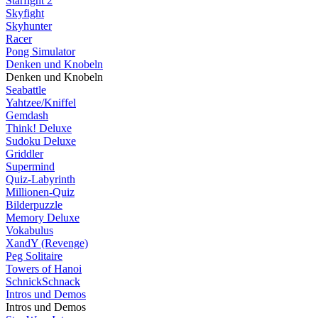
Starfight 2
Skyfight
Skyhunter
Racer
Pong Simulator
Denken und Knobeln
Denken und Knobeln
Seabattle
Yahtzee/Kniffel
Gemdash
Think! Deluxe
Sudoku Deluxe
Griddler
Supermind
Quiz-Labyrinth
Millionen-Quiz
Bilderpuzzle
Memory Deluxe
Vokabulus
XandY (Revenge)
Peg Solitaire
Towers of Hanoi
SchnickSchnack
Intros und Demos
Intros und Demos