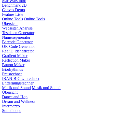
Star Wars Intro
Benchmark 2D
Canvas Demo
Feature-Liste
Online Tools
Online Tools
Übersicht
Webseiten Analyse
Testdaten Generator
Namensgenerator
Barcode Generator
QR-Code Generator
RealiD Identificator
Gradient Maker
Reflection Maker
Button Maker
Biorhythmus
Preisrechner
IBAN-BIC Umrechner
Entfernungsrechner
Musik und Sound
Musik und Sound
Übersicht
Dance and Hop
Dream and Wellness
Intermezzo
Soundloops