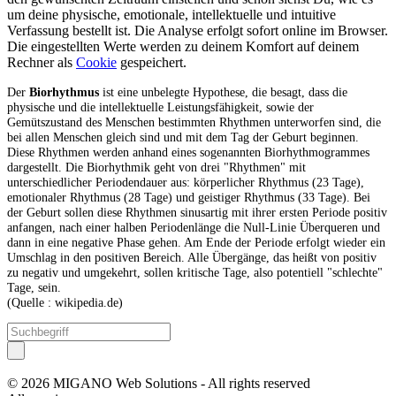
um deine physische, emotionale, intellektuelle und intuitive
Verfassung bestellt ist. Die Analyse erfolgt sofort online im Browser.
Die eingestellten Werte werden zu deinem Komfort auf deinem
Rechner als
Cookie
gespeichert.
Der
Biorhythmus
ist eine unbelegte Hypothese, die besagt, dass die
physische und die intellektuelle Leistungsfähigkeit, sowie der
Gemütszustand des Menschen bestimmten Rhythmen unterworfen sind, die
bei allen Menschen gleich sind und mit dem Tag der Geburt beginnen.
Diese Rhythmen werden anhand eines sogenannten Biorhythmogrammes
dargestellt. Die Biorhythmik geht von drei "Rhythmen" mit
unterschiedlicher Periodendauer aus: körperlicher Rhythmus (23 Tage),
emotionaler Rhythmus (28 Tage) und geistiger Rhythmus (33 Tage). Bei
der Geburt sollen diese Rhythmen sinusartig mit ihrer ersten Periode positiv
anfangen, nach einer halben Periodenlänge die Null-Linie Überqueren und
dann in eine negative Phase gehen. Am Ende der Periode erfolgt wieder ein
Umschlag in den positiven Bereich. Alle Übergänge, das heißt von positiv
zu negativ und umgekehrt, sollen kritische Tage, also potentiell "schlechte"
Tage, sein.
(Quelle : wikipedia.de)
© 2026 MIGANO Web Solutions - All rights reserved