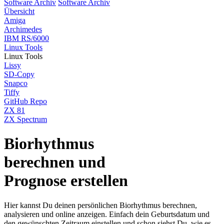
Software Archiv
Software Archiv
Übersicht
Amiga
Archimedes
IBM RS/6000
Linux Tools
Linux Tools
Lissy
SD-Copy
Snapco
Tiffy
GitHub Repo
ZX 81
ZX Spectrum
Biorhythmus
berechnen und
Prognose erstellen
Hier kannst Du deinen persönlichen Biorhythmus berechnen,
analysieren und online anzeigen. Einfach dein Geburtsdatum und
den gewünschten Zeitraum einstellen und schon siehst Du, wie es