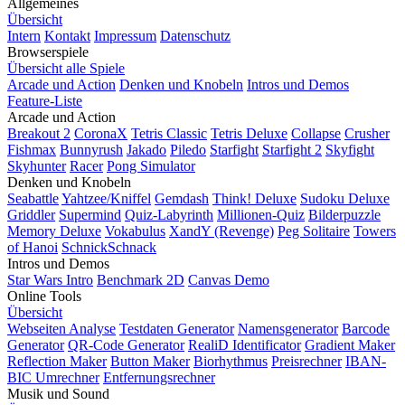
Allgemeines
Übersicht
Intern
Kontakt
Impressum
Datenschutz
Browserspiele
Übersicht alle Spiele
Arcade und Action
Denken und Knobeln
Intros und Demos
Feature-Liste
Arcade und Action
Breakout 2
CoronaX
Tetris Classic
Tetris Deluxe
Collapse
Crusher
Fishmax
Bunnyrush
Jakado
Piledo
Starfight
Starfight 2
Skyfight
Skyhunter
Racer
Pong Simulator
Denken und Knobeln
Seabattle
Yahtzee/Kniffel
Gemdash
Think! Deluxe
Sudoku Deluxe
Griddler
Supermind
Quiz-Labyrinth
Millionen-Quiz
Bilderpuzzle
Memory Deluxe
Vokabulus
XandY (Revenge)
Peg Solitaire
Towers
of Hanoi
SchnickSchnack
Intros und Demos
Star Wars Intro
Benchmark 2D
Canvas Demo
Online Tools
Übersicht
Webseiten Analyse
Testdaten Generator
Namensgenerator
Barcode
Generator
QR-Code Generator
RealiD Identificator
Gradient Maker
Reflection Maker
Button Maker
Biorhythmus
Preisrechner
IBAN-
BIC Umrechner
Entfernungsrechner
Musik und Sound