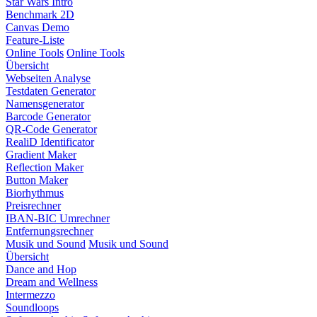
Star Wars Intro
Benchmark 2D
Canvas Demo
Feature-Liste
Online Tools
Online Tools
Übersicht
Webseiten Analyse
Testdaten Generator
Namensgenerator
Barcode Generator
QR-Code Generator
RealiD Identificator
Gradient Maker
Reflection Maker
Button Maker
Biorhythmus
Preisrechner
IBAN-BIC Umrechner
Entfernungsrechner
Musik und Sound
Musik und Sound
Übersicht
Dance and Hop
Dream and Wellness
Intermezzo
Soundloops