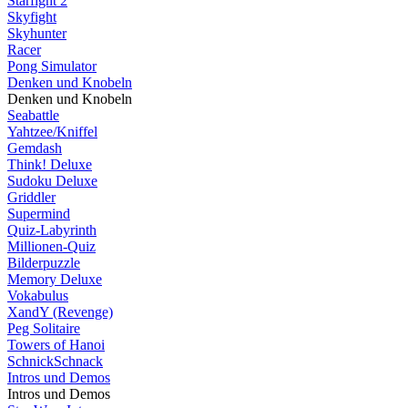
Starfight 2
Skyfight
Skyhunter
Racer
Pong Simulator
Denken und Knobeln
Denken und Knobeln
Seabattle
Yahtzee/Kniffel
Gemdash
Think! Deluxe
Sudoku Deluxe
Griddler
Supermind
Quiz-Labyrinth
Millionen-Quiz
Bilderpuzzle
Memory Deluxe
Vokabulus
XandY (Revenge)
Peg Solitaire
Towers of Hanoi
SchnickSchnack
Intros und Demos
Intros und Demos