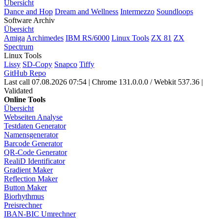
Übersicht
Dance and Hop
Dream and Wellness
Intermezzo
Soundloops
Software Archiv
Übersicht
Amiga
Archimedes
IBM RS/6000
Linux Tools
ZX 81
ZX
Spectrum
Linux Tools
Lissy
SD-Copy
Snapco
Tiffy
GitHub Repo
Last call 07.08.2026 07:54
|
Chrome 131.0.0.0 / Webkit 537.36
|
Validated
Online Tools
Übersicht
Webseiten Analyse
Testdaten Generator
Namensgenerator
Barcode Generator
QR-Code Generator
RealiD Identificator
Gradient Maker
Reflection Maker
Button Maker
Biorhythmus
Preisrechner
IBAN-BIC Umrechner