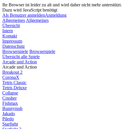
Ihr Browser ist leider zu alt und wird daher nicht mehr unterstützt.
Dazu wird JavaScript benötigt
Als Benutzer anmelden
Anmeldung
Allgemeines
Allgemeines
Übersicht
Intern
Kontakt
Impressum
Datenschutz
Browserspiele
Browserspiele
Übersicht alle Spiele
Arcade und Action
Arcade und Action
Breakout 2
CoronaX
Tetris Classic
Tetris Deluxe
Collapse
Crusher
Fishmax
Bunnyrush
Jakado
Piledo
Starfight