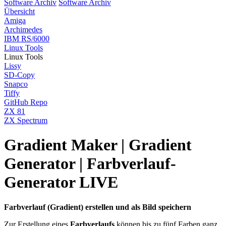
Software Archiv
Software Archiv
Übersicht
Amiga
Archimedes
IBM RS/6000
Linux Tools
Linux Tools
Lissy
SD-Copy
Snapco
Tiffy
GitHub Repo
ZX 81
ZX Spectrum
Gradient Maker | Gradient
Generator | Farbverlauf-
Generator LIVE
Farbverlauf (Gradient) erstellen und als Bild speichern
Zur Erstellung eines
Farbverlaufs
können bis zu fünf Farben ganz