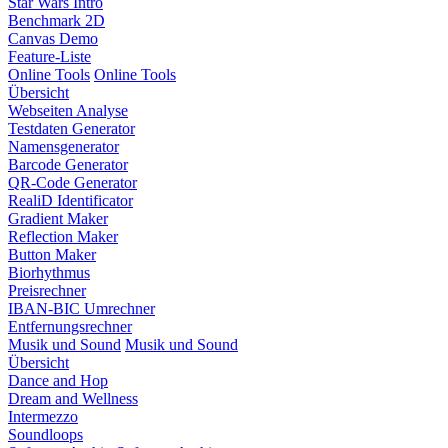
Star Wars Intro
Benchmark 2D
Canvas Demo
Feature-Liste
Online Tools
Online Tools
Übersicht
Webseiten Analyse
Testdaten Generator
Namensgenerator
Barcode Generator
QR-Code Generator
RealiD Identificator
Gradient Maker
Reflection Maker
Button Maker
Biorhythmus
Preisrechner
IBAN-BIC Umrechner
Entfernungsrechner
Musik und Sound
Musik und Sound
Übersicht
Dance and Hop
Dream and Wellness
Intermezzo
Soundloops