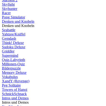
Starfight 2
Skyfight
Skyhunter
Racer
Pong Simulator
Denken und Knobeln
Denken und Knobeln
Seabattle
Yahtzee/Kniffel
Gemdash
Think! Deluxe
Sudoku Deluxe
Griddler
Supermind
Quiz-Labyrinth
Millionen-Quiz
Bilderpuzzle
Memory Deluxe
Vokabulus
XandY (Revenge)
Peg Solitaire
Towers of Hanoi
SchnickSchnack
Intros und Demos
Intros und Demos