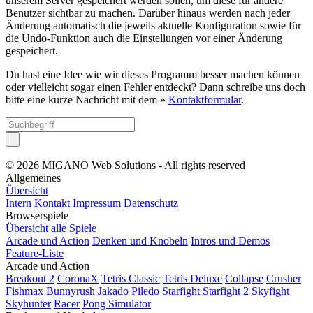
unserem Server gespeichert werden sollen, um diese für andere
Benutzer sichtbar zu machen. Darüber hinaus werden nach jeder
Änderung automatisch die jeweils aktuelle Konfiguration sowie für
die Undo-Funktion auch die Einstellungen vor einer Änderung
gespeichert.
Du hast eine Idee wie wir dieses Programm besser machen können
oder vielleicht sogar einen Fehler entdeckt? Dann schreibe uns doch
bitte eine kurze Nachricht mit dem »
Kontaktformular
.
© 2026 MIGANO Web Solutions - All rights reserved
Allgemeines
Übersicht
Intern
Kontakt
Impressum
Datenschutz
Browserspiele
Übersicht alle Spiele
Arcade und Action
Denken und Knobeln
Intros und Demos
Feature-Liste
Arcade und Action
Breakout 2
CoronaX
Tetris Classic
Tetris Deluxe
Collapse
Crusher
Fishmax
Bunnyrush
Jakado
Piledo
Starfight
Starfight 2
Skyfight
Skyhunter
Racer
Pong Simulator