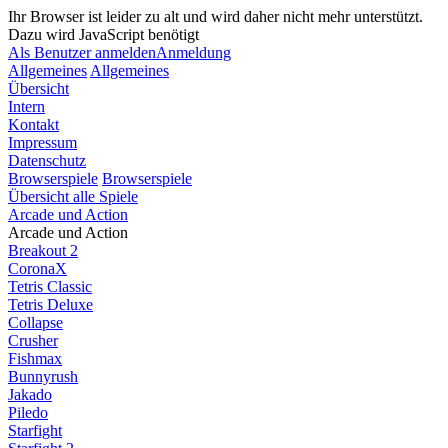
Ihr Browser ist leider zu alt und wird daher nicht mehr unterstützt.
Dazu wird JavaScript benötigt
Als Benutzer anmelden
Anmeldung
Allgemeines
Allgemeines
Übersicht
Intern
Kontakt
Impressum
Datenschutz
Browserspiele
Browserspiele
Übersicht alle Spiele
Arcade und Action
Arcade und Action
Breakout 2
CoronaX
Tetris Classic
Tetris Deluxe
Collapse
Crusher
Fishmax
Bunnyrush
Jakado
Piledo
Starfight