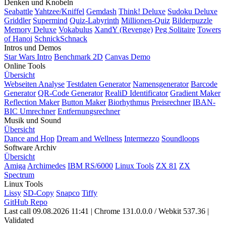
Denken und Knobeln
Seabattle
Yahtzee/Kniffel
Gemdash
Think! Deluxe
Sudoku Deluxe
Griddler
Supermind
Quiz-Labyrinth
Millionen-Quiz
Bilderpuzzle
Memory Deluxe
Vokabulus
XandY (Revenge)
Peg Solitaire
Towers
of Hanoi
SchnickSchnack
Intros und Demos
Star Wars Intro
Benchmark 2D
Canvas Demo
Online Tools
Übersicht
Webseiten Analyse
Testdaten Generator
Namensgenerator
Barcode
Generator
QR-Code Generator
RealiD Identificator
Gradient Maker
Reflection Maker
Button Maker
Biorhythmus
Preisrechner
IBAN-
BIC Umrechner
Entfernungsrechner
Musik und Sound
Übersicht
Dance and Hop
Dream and Wellness
Intermezzo
Soundloops
Software Archiv
Übersicht
Amiga
Archimedes
IBM RS/6000
Linux Tools
ZX 81
ZX
Spectrum
Linux Tools
Lissy
SD-Copy
Snapco
Tiffy
GitHub Repo
Last call 09.08.2026 11:41
|
Chrome 131.0.0.0 / Webkit 537.36
|
Validated